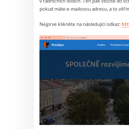
v radničních listech. Ten pak vložíte do s
pokud máte e-mailovou adresu, a to věří
Nejprve klikněte na následující odkaz:
htt