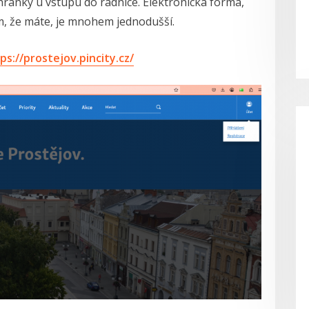
chránky u vstupu do radnice. Elektronická forma,
m, že máte, je mnohem jednodušší.
ps://prostejov.pincity.cz/